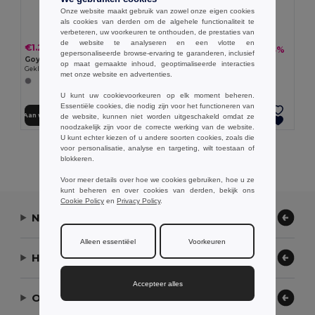
Onze website maakt gebruik van zowel onze eigen cookies
als cookies van derden om de algehele functionaliteit te
verbeteren, uw voorkeuren te onthouden, de prestaties van
de website te analyseren en een vlotte en
€1.22
€0.79
-3%
€0.82
gepersonaliseerde browse-ervaring te garanderen, inclusief
Goya 38056
NIRSON Brillenkoker van vilt
op maat gemaakte inhoud, geoptimaliseerde interacties
Gekleurde Houtlook Zonnebril met UV400 Spiegellenzen TIMBER
GiftRetail MO6425
met onze website en advertenties.
U kunt uw cookievoorkeuren op elk moment beheren.
Essentiële cookies, die nodig zijn voor het functioneren van
Aan winkelwagen toevoegen
Aan winkelwagen toevoegen
de website, kunnen niet worden uitgeschakeld omdat ze
noodzakelijk zijn voor de correcte werking van de website.
U kunt echter kiezen of u andere soorten cookies, zoals die
voor personalisatie, analyse en targeting, wilt toestaan of
Alle Producten Tonen.
blokkeren.
Voor meer details over hoe we cookies gebruiken, hoe u ze
kunt beheren en over cookies van derden, bekijk ons
Cookie Policy
en
Privacy Policy
.
Neem contact op
Alleen essentiëel
Voorkeuren
Hulp nodig?
Accepteer alles
Ons bedrijf