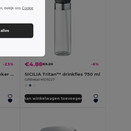
n, bekijk ons
Cookie
alles
€4.88
-23%
€5.20
-6%
MINI SUBLIM Sublimatiebeker klein
SICILIA Tritan™ drinkfles 750 ml
GiftRetail MO9227
Aan winkelwagen toevoegen