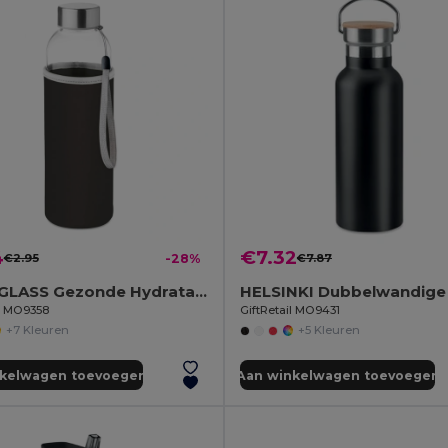
4
€7.32
€2.95
-28%
€7.87
UTAH GLASS Gezonde Hydratatie Glazen Fles 500ml
il MO9358
GiftRetail MO9431
+7 Kleuren
+5 Kleuren
nkelwagen toevoegen
Aan winkelwagen toevoegen