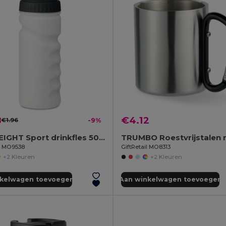
8
€4.12
€1.96
-9%
SPOT EIGHT Sport drinkfles 500 ml
il MO9538
GiftRetail MO8313
+2 Kleuren
+2 Kleuren
nkelwagen toevoegen
Aan winkelwagen toevoegen