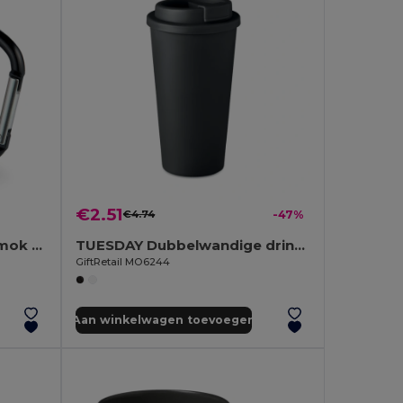
€2.51
€4.74
-47%
TRUMBO Roestvrijstalen mok met karabijnhaak
TUESDAY Dubbelwandige drinkbeker 475 ml
GiftRetail MO6244
Aan winkelwagen toevoegen