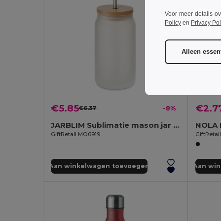
Voor meer details o
Policy
en
Privacy Pol
Alleen essent
€5.85
€2.7
€6.37
-8%
JARBLIM Sublimatie mason jar 400 ml
GiftRetail MO6919
GiftReta
Aan winkelwagen toevoegen
Aan wi