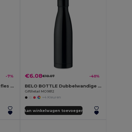
€6.08
-7%
€10.07
-40%
HELSINKI Dubbelwandige fles 500ml
BELO BOTTLE Dubbelwandige drinkfles 500 ml
GiftRetail MO9812
+4 Kleuren
Aan winkelwagen toevoegen