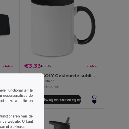
€3.33
-44%
€5.03
-34%
BRIDGE Groot tafelkleed 280x210 cm
SUBLIMCOLY Gekleurde sublimatie mok
GiftRetail MO8422
+2 Kleuren
 functionaliteit te
en gepersonaliseerde
Aan winkelwagen toevoegen
 met onze website en
 functioneren van de
n de website. U kunt
taan of blokkeren.