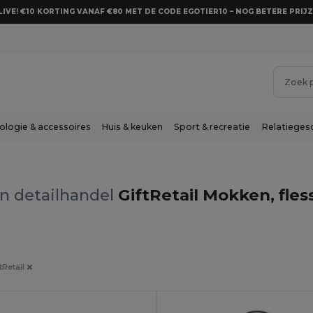
LIVE! €10 KORTING VANAF €80 MET DE CODE EGOTIER10 – NOG BETERE PRIJZ
ologie & accessoires
Huis & keuken
Sport & recreatie
Relatieges
n detailhandel
GiftRetail Mokken, fles
tRetail