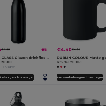
4
€4.40
€4.89
-15%
€4.74
ASPEN GLASS Glazen drinkfles 650ml
il MO9800
GiftRetail MO6849
+1 Kleuren
nkelwagen toevoegen
Aan winkelwagen toevoegen