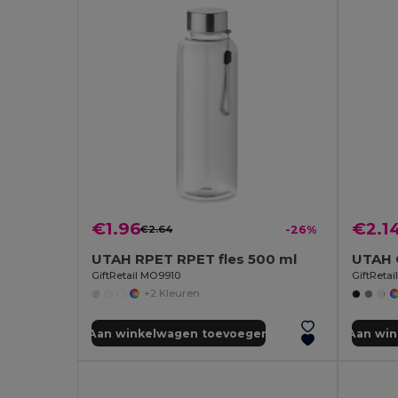
€1.96
€2.1
€2.64
-26%
UTAH RPET RPET fles 500 ml
GiftRetail MO9910
GiftReta
+2 Kleuren
Aan winkelwagen toevoegen
Aan wi