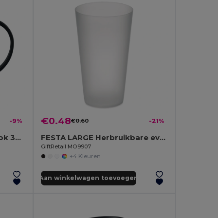
€0.48
-9%
€0.60
-21%
MONDAY Herbruikbare mok 300 ml
FESTA LARGE Herbruikbare event beker 500ml
GiftRetail MO9907
+4 Kleuren
Aan winkelwagen toevoegen