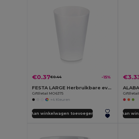
€0.37
€3.3
€0.44
-15%
FESTA LARGE Herbruikbare event beker 300ml
GiftRetail MO6375
GiftReta
+4 Kleuren
Aan winkelwagen toevoegen
Aan wi