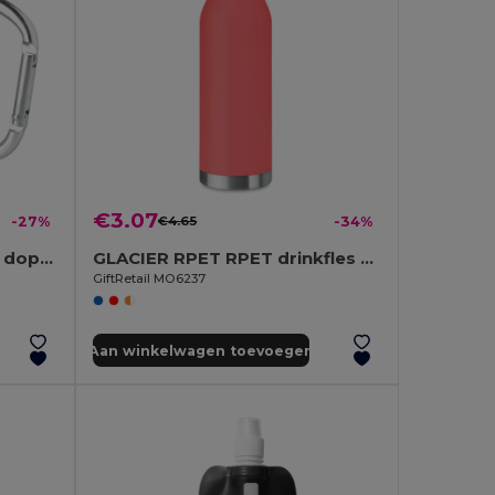
€3.07
-27%
€4.65
-34%
TRUMBA Tazza in metallo doppio strato
GLACIER RPET RPET drinkfles 600ML
GiftRetail MO6237
Aan winkelwagen toevoegen