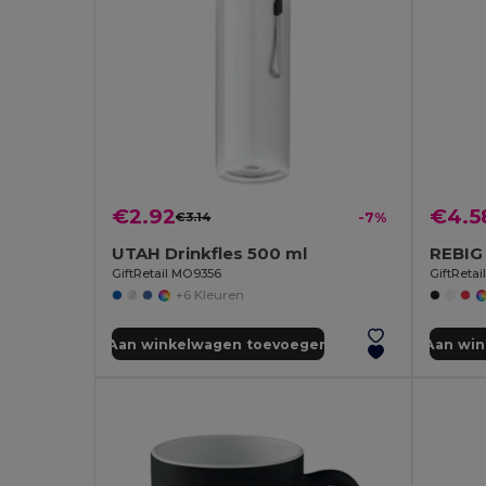
€2.92
€4.5
€3.14
-7%
UTAH Drinkfles 500 ml
GiftRetail MO9356
GiftReta
+6 Kleuren
Aan winkelwagen toevoegen
Aan wi