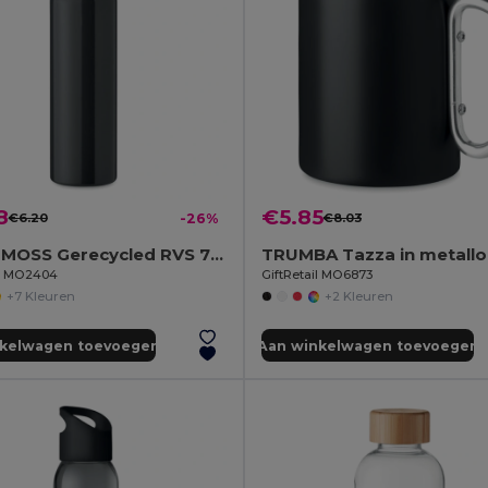
8
€5.85
€6.20
-26%
€8.03
REBIG MOSS Gerecycled RVS 750ml
il MO2404
GiftRetail MO6873
+7 Kleuren
+2 Kleuren
nkelwagen toevoegen
Aan winkelwagen toevoegen