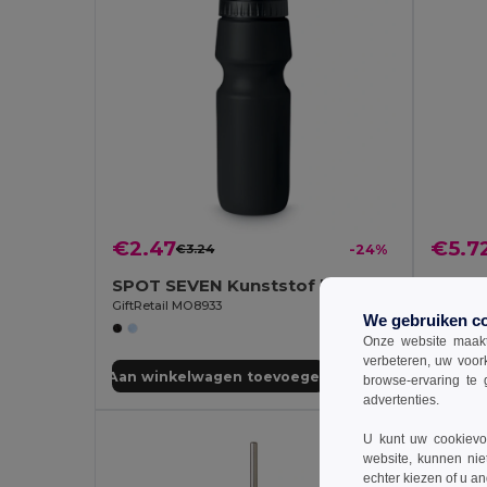
€2.47
€5.7
€3.24
-24%
SPOT SEVEN Kunststof bidon 700 ml
GiftRetail MO8933
GiftReta
We gebruiken c
Onze website maakt
verbeteren, uw voor
Aan winkelwagen toevoegen
Aan wi
browse-ervaring te 
advertenties.
U kunt uw cookievoo
website, kunnen nie
echter kiezen of u an