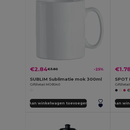
€2.84
€1.7
€3.80
-25%
SUBLIM Sublimatie mok 300ml
GiftRetail MO8040
GiftReta
Aan winkelwagen toevoegen
Aan wi