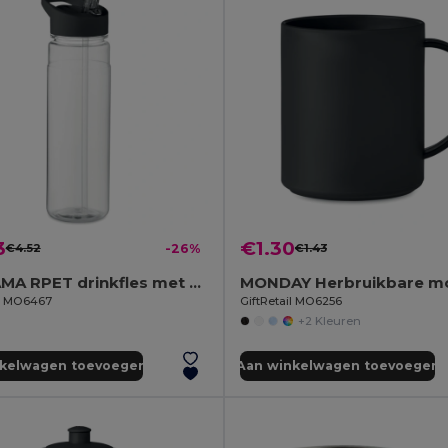
3
€1.30
€4.52
-26%
€1.43
ALABAMA RPET drinkfles met fliptop
il MO6467
GiftRetail MO6256
+2 Kleuren
nkelwagen toevoegen
Aan winkelwagen toevoegen