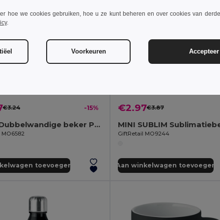
ver hoe we cookies gebruiken, hoe u ze kunt beheren en over cookies van derde
icy
.
iëel
Voorkeuren
Accepteer 
7
€2.97
€3.24
-15%
€3.87
NOLA Dubbelwandige beker PP 300 ml
il MO6582
GiftRetail MO9244
nkelwagen toevoegen
Aan winkelwagen toevoegen