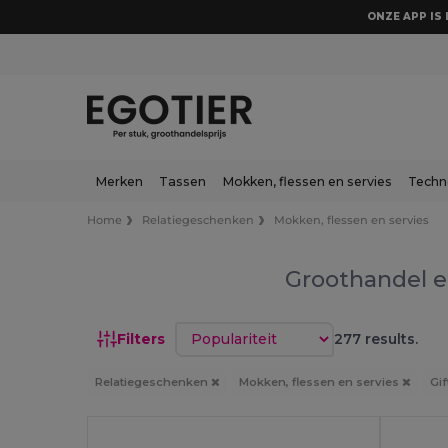
ONZE APP IS 
Merken
Tassen
Mokken, flessen en servies
Techn
Home
Relatiegeschenken
Mokken, flessen en servies
Groothandel e
Sorteren op
Filters
277 results.
Relatiegeschenken
Mokken, flessen en servies
Gif