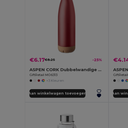
€6.17
€4.1
€8.25
-25%
ASPEN CORK Dubbelwandige fles 600 ml
GiftRetail MO6313
GiftReta
+3 Kleuren
Aan winkelwagen toevoegen
Aan wi