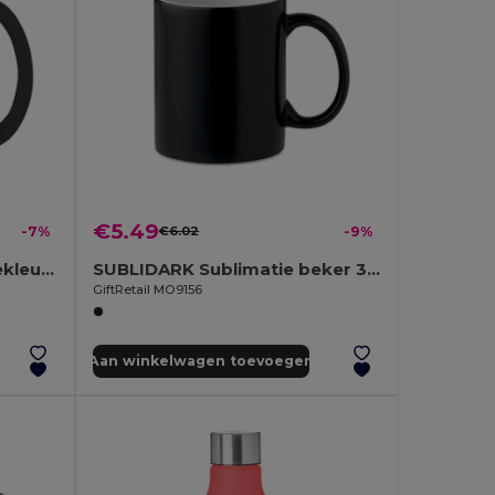
€5.49
-7%
€6.02
-9%
DUBLIN COLOUR Matte gekleurde mok 300 ml
SUBLIDARK Sublimatie beker 300ml
GiftRetail MO9156
Aan winkelwagen toevoegen