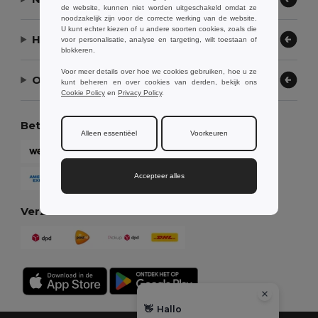
de website, kunnen niet worden uitgeschakeld omdat ze
noodzakelijk zijn voor de correcte werking van de website.
U kunt echter kiezen of u andere soorten cookies, zoals die
Hulp nodig?
voor personalisatie, analyse en targeting, wilt toestaan of
blokkeren.
Voor meer details over hoe we cookies gebruiken, hoe u ze
Ons bedrijf
kunt beheren en over cookies van derden, bekijk ons
Cookie Policy
en
Privacy Policy
.
Betaalmethoden
Alleen essentiëel
Voorkeuren
Accepteer alles
Verzendmethoden
👋
Hallo