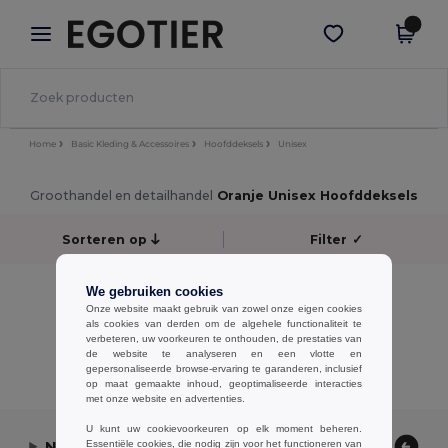
×
Egotier-app
Download app
Betere prijzen in de app!
Home
Basic Kleding & Accessoires
Hoofddeksels
Unisex
Groothandel en detailhandel
Oranje Unisex Hoofddeksels
Sorteren op
Filter
✓
No results.
We gebruiken cookies
No results.
Onze website maakt gebruik van zowel onze eigen cookies
als cookies van derden om de algehele functionaliteit te
verbeteren, uw voorkeuren te onthouden, de prestaties van
Alle Producten Tonen.
de website te analyseren en een vlotte en
gepersonaliseerde browse-ervaring te garanderen, inclusief
op maat gemaakte inhoud, geoptimaliseerde interacties
met onze website en advertenties.
U kunt uw cookievoorkeuren op elk moment beheren.
Neem contact op
Essentiële cookies, die nodig zijn voor het functioneren van