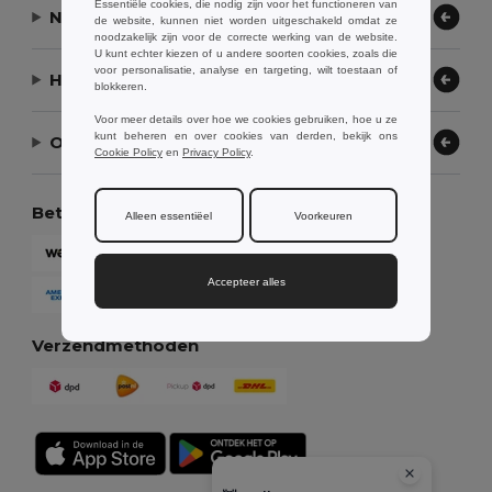
Essentiële cookies, die nodig zijn voor het functioneren van
Neem contact op
de website, kunnen niet worden uitgeschakeld omdat ze
noodzakelijk zijn voor de correcte werking van de website.
U kunt echter kiezen of u andere soorten cookies, zoals die
voor personalisatie, analyse en targeting, wilt toestaan of
Hulp nodig?
blokkeren.
Voor meer details over hoe we cookies gebruiken, hoe u ze
kunt beheren en over cookies van derden, bekijk ons
Ons bedrijf
Cookie Policy
en
Privacy Policy
.
Betaalmethoden
Alleen essentiëel
Voorkeuren
Accepteer alles
Verzendmethoden