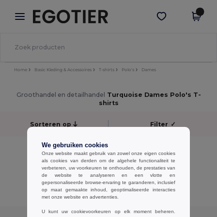
×
Egotier-app
Download app
Betere prijzen in de app!
Home
Basic Kleding & Accessoires
T-shirts
Polo's
Dames
Groothandel en detailhandel
Turquoise Dames Polo's T-
shirts
Sorteren op
Filter
✓
We gebruiken cookies
No results.
Onze website maakt gebruik van zowel onze eigen cookies
No results.
als cookies van derden om de algehele functionaliteit te
verbeteren, uw voorkeuren te onthouden, de prestaties van
de website te analyseren en een vlotte en
Alle Producten Tonen.
gepersonaliseerde browse-ervaring te garanderen, inclusief
op maat gemaakte inhoud, geoptimaliseerde interacties
met onze website en advertenties.
U kunt uw cookievoorkeuren op elk moment beheren.