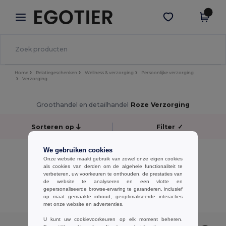
×
Egotier-app
Download app
Betere prijzen in de app!
Home
Relatiegeschenken
Wellness & verzorging
Persoonlijke verzorging
Verzorging
Groothandel en detailhandel
Roze Verzorging
Sorteren op
Filter
✓
We gebruiken cookies
No results.
Onze website maakt gebruik van zowel onze eigen cookies
No results.
als cookies van derden om de algehele functionaliteit te
verbeteren, uw voorkeuren te onthouden, de prestaties van
de website te analyseren en een vlotte en
Alle Producten Tonen.
gepersonaliseerde browse-ervaring te garanderen, inclusief
op maat gemaakte inhoud, geoptimaliseerde interacties
met onze website en advertenties.
U kunt uw cookievoorkeuren op elk moment beheren.