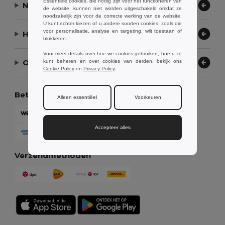
Essentiële cookies, die nodig zijn voor het functioneren van
Neem contact op
de website, kunnen niet worden uitgeschakeld omdat ze
noodzakelijk zijn voor de correcte werking van de website.
U kunt echter kiezen of u andere soorten cookies, zoals die
voor personalisatie, analyse en targeting, wilt toestaan of
Hulp nodig?
blokkeren.
Voor meer details over hoe we cookies gebruiken, hoe u ze
Ons bedrijf
kunt beheren en over cookies van derden, bekijk ons
Cookie Policy
en
Privacy Policy
.
Betaalmethoden
Alleen essentiëel
Voorkeuren
Accepteer alles
Verzendmethoden